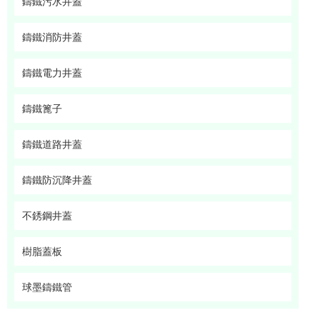
鑄鐵污水井蓋
鑄鐵消防井蓋
鑄鐵電力井蓋
鑄鐵篦子
鑄鐵道路井蓋
鑄鐵防沉降井蓋
不銹鋼井蓋
樹脂蓋板
球墨鑄鐵管