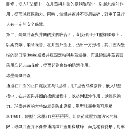
膠條，嵌入U型槽中，在井蓋與井圈的接觸過程中，以起到緩沖作
用，從而減輕振動力。同時，鑄鐵井蓋并不容易破碎，對車子及行
人有一定的安全保障。
第二、鑄鐵井蓋與井圈的接觸咬合面，直接作用于T型橡膠條上，
以柔克剛，消除噪音。在井蓋外圈上，凸出一方形槽，其井蓋內壁
端的開口環(huán)通過井座固定軸與井蓋連接。而且鑄鐵井蓋表面
采用凸起3mm花紋，從而起到良好的防滑作用。
球墨鑄鐵井蓋
通過在井圈的止口處設置為U型槽，用T型合成橡膠條，嵌入U型
槽中，在井蓋與井圈的接觸過程中，以起到緩沖作用，減輕振動
力。球墨井蓋的大特點就是防止磨損，重型球墨井蓋可承壓
36T/60T，輕型可承壓21T。即便荷載壓力超過它的極
限，球鐵井蓋并不像普通鑄鐵井蓋那樣破碎，而是稍有變形，對車