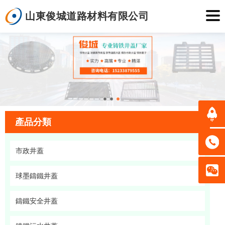
山東俊城道路材料有限公司
產品分類
市政井蓋
球墨鑄鐵井蓋
鑄鐵安全井蓋