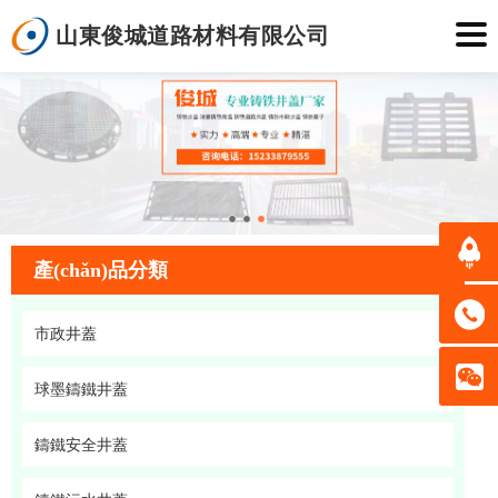
山東俊城道路材料有限公司
產(chǎn)品分類
市政井蓋
球墨鑄鐵井蓋
鑄鐵安全井蓋