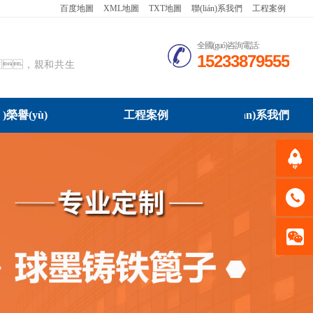
百度地圖
XML地圖
TXT地圖
聯(lián)系我們
工程案例
全國(guó)咨詢電話:
15233879555
越，親和共生
ì)榮譽(yù)
工程案例
聯(lián)系我們