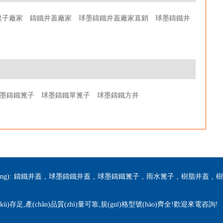
篦子廠家
鑄鐵井蓋廠家
球墨鑄鐵井蓋廠家直銷
球墨鑄鐵井
墨鑄鐵篦子
球墨鑄鐵單篦子
球墨鑄鐵方井
g):
鑄鐵井蓋
,
球墨鑄鐵井蓋
,
球墨鑄鐵篦子
,
雨水篦子
,
樹脂井蓋
,
樹
足,產(chǎn)品質(zhì)量可靠,規(guī)格型號(hào)齊全!歡迎來電咨詢!