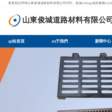
歡迎您訪問球山東俊城道路材料有限公司，真誠(chéng)為您服務(wù
山東俊城道路材料有限公
(wǎng)站首頁
關(guān)于我們
新聞中心