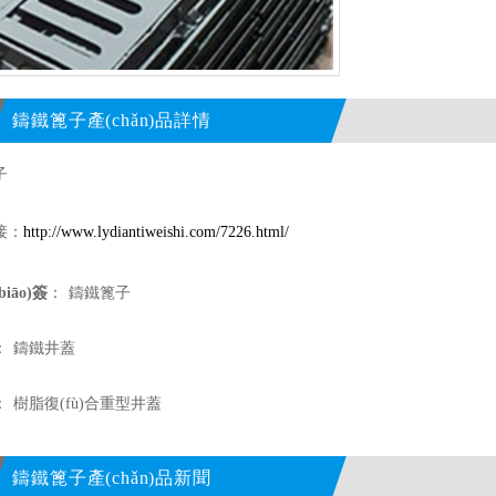
鑄鐵篦子產(chǎn)品詳情
子
接：
http://www.lydiantiweishi.com/7226.html/
iāo)簽
：
鑄鐵篦子
：
鑄鐵井蓋
：
樹脂復(fù)合重型井蓋
鑄鐵篦子產(chǎn)品新聞