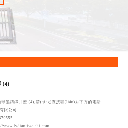
(4)
球墨鑄鐵井蓋 (4),請(qǐng)直接聯(lián)系下方的電話
有限公司
879555
/www.lydiantiweishi.com