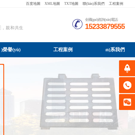
百度地圖
XML地圖
TXT地圖
聯(lián)系我們
工程案例
全國(guó)咨詢(xún)電話:
15233879555
越，親和共生
ì)榮譽(yù)
工程案例
聯(lián)系我們