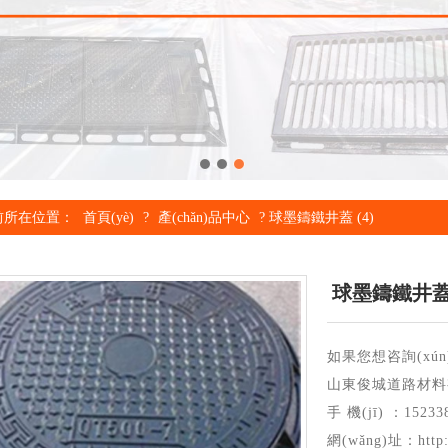
g)前所在位置：
首頁(yè)
?
產(chǎn)品中心
?
球墨鑄鐵井蓋 (4)
球墨鑄鐵井蓋 
如果您想咨詢(xún)
山東俊城道路材料
手 機(jī) ：15233
網(wǎng)址：http:/