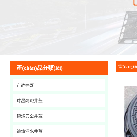
當(dān
產(chǎn)品分類(lèi)
市政井蓋
球墨鑄鐵井蓋
鑄鐵安全井蓋
鑄鐵污水井蓋