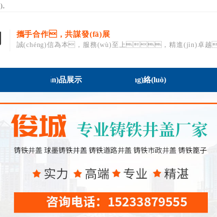
)。
攜手合作，共謀發(fā)展
司
誠(chéng)信為本，服務(wù)至上，精進(jìn)卓
產(chǎn)品展示
銷(xiāo)售網(wǎng)絡(luò)
資質(zh