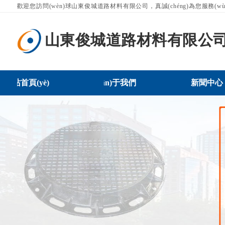
歡迎您訪問(wèn)球山東俊城道路材料有限公司，真誠(chéng)為您服務(wù
山東俊城道路材料有限公
ǎng)站首頁(yè)
關(guān)于我們
新聞中心