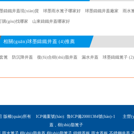
鑄鐵井蓋現(xiàn)貨
球墨雨水篦子哪家好
球墨鑄鐵井蓋廠家
雨水
購(gòu)找哪家
山東鑄鐵井蓋哪家好
相關(guān)球墨鑄鐵井蓋 (4)推薦
套篦
防沉降井蓋
復(fù)合樹(shù)脂井蓋
漏水井蓋
球墨鑄鐵篦子 (2
限公司 版權(quán)所有 ICP備案號(hào):
魯ICP備20001384號(hào)-1
主營(yín
蓋
,
樹(shù)脂篦子
井蓋,雨水篦子,樹(shù)脂井蓋,樹(shù)脂篦子,鑄鐵蓋板,雨水蓋板,不銹鋼井蓋,不銹鋼