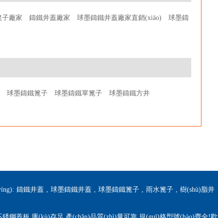
篦子廠家
鑄鐵井蓋廠家
球墨鑄鐵井蓋廠家直銷(xiāo)
球墨鑄
)
球墨鑄鐵篦子
球墨鑄鐵單篦子
球墨鑄鐵方井
g):
鑄鐵井蓋
,
球墨鑄鐵井蓋
,
球墨鑄鐵篦子
,
雨水篦子
,
樹(shù)脂井
蓋板,庫(kù)存足,產(chǎn)品質(zhì)量可靠,規(guī)格型號(hào)齊全!歡