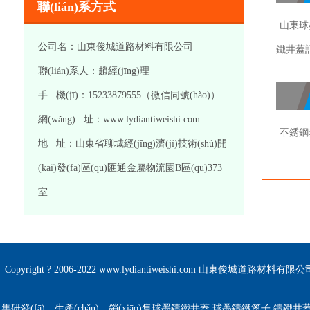
聯(lián)系方式
山東球墨
公司名：山東俊城道路材料有限公司
鐵井蓋訂
聯(lián)系人：趙經(jīng)理
手 機(jī)：15233879555（微信同號(hào)）
網(wǎng) 址：www.lydiantiweishi.com
不銹鋼
地 址：山東省聊城經(jīng)濟(jì)技術(shù)開
(kāi)發(fā)區(qū)匯通金屬物流園B區(qū)373
室
Copyright ? 2006-2022 www.lydiantiweishi.com 山東俊城道路材料有
集研發(fā)、生產(chǎn)、銷(xiāo)售球墨鑄鐵井蓋,球墨鑄鐵篦子,鑄鐵