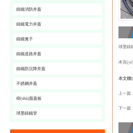
鑄鐵消防井蓋
鑄鐵電力井蓋
鑄鐵篦子
球墨鑄鐵
鑄鐵道路井蓋
本頁(y
鑄鐵防沉降井蓋
本文標(b
不銹鋼井蓋
上一篇
樹(shù)脂蓋板
下一篇
球墨鑄鐵管