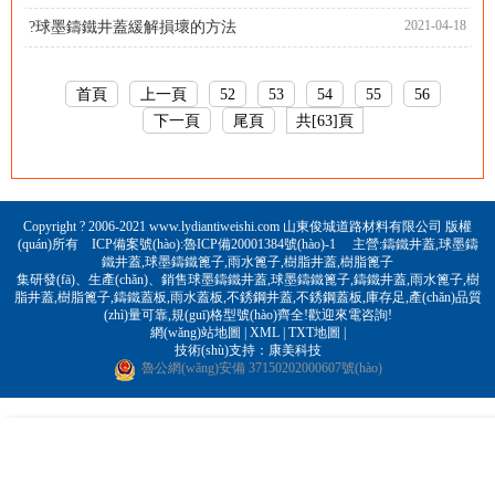
2021-04-18
?球墨鑄鐵井蓋緩解損壞的方法
首頁
上一頁
52
53
54
55
56
下一頁
尾頁
共[63]頁
Copyright ? 2006-2021 www.lydiantiweishi.com 山東俊城道路材料有限公司 版權
(quán)所有 ICP備案號(hào):
魯ICP備20001384號(hào)-1
主營:
鑄鐵井蓋
,
球墨鑄
鐵井蓋
,
球墨鑄鐵篦子
,
雨水篦子
,
樹脂井蓋
,
樹脂篦子
集研發(fā)、生產(chǎn)、銷售球墨鑄鐵井蓋,球墨鑄鐵篦子,鑄鐵井蓋,雨水篦子,樹
脂井蓋,樹脂篦子,鑄鐵蓋板,雨水蓋板,不銹鋼井蓋,不銹鋼蓋板,庫存足,產(chǎn)品質
(zhì)量可靠,規(guī)格型號(hào)齊全!歡迎來電咨詢!
網(wǎng)站地圖
|
XML
|
TXT地圖
|
技術(shù)支持：
康美科技
魯公網(wǎng)安備 37150202000607號(hào)
RM新时代赚钱项目-首页