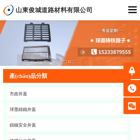
山東俊城道路材料有限公司
產(chǎn)品分類
市政井蓋
球墨鑄鐵井蓋
鑄鐵安全井蓋