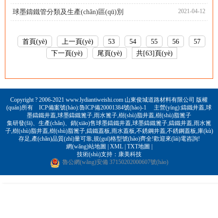
2021-04-12
球墨鑄鐵管分類及生產(chǎn)區(qū)別
首頁(yè)
上一頁(yè)
53
54
55
56
57
下一頁(yè)
尾頁(yè)
共[63]頁(yè)
Copyright ? 2006-2021 www.lydiantiweishi.com 山東俊城道路材料有限公司 版權
(quán)所有 ICP備案號(hào):
魯ICP備20001384號(hào)-1
主營(yíng):
鑄鐵井蓋
,
球
墨鑄鐵井蓋
,
球墨鑄鐵篦子
,
雨水篦子
,
樹(shù)脂井蓋
,
樹(shù)脂篦子
集研發(fā)、生產(chǎn)、銷(xiāo)售球墨鑄鐵井蓋,球墨鑄鐵篦子,鑄鐵井蓋,雨水篦
子,樹(shù)脂井蓋,樹(shù)脂篦子,鑄鐵蓋板,雨水蓋板,不銹鋼井蓋,不銹鋼蓋板,庫(kù)
存足,產(chǎn)品質(zhì)量可靠,規(guī)格型號(hào)齊全!歡迎來(lái)電咨詢!
網(wǎng)站地圖
|
XML
|
TXT地圖
|
技術(shù)支持：
康美科技
魯公網(wǎng)安備 37150202000607號(hào)
RM新时代赚钱项目-首页