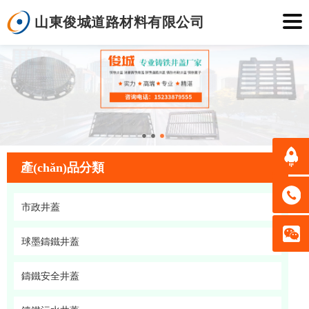
山東俊城道路材料有限公司
產(chǎn)品分類
市政井蓋
球墨鑄鐵井蓋
鑄鐵安全井蓋