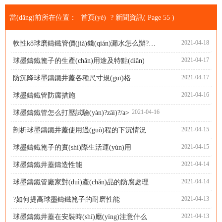
當(dāng)前所在位置：
首頁(yè)
?
新聞資訊
( Page 55 )
2021-04-18
軟性k8球磨鑄鐵管價(jià)錢(qián)漏水怎么辦?球墨鑄鐵管的修復(fù)方式
2021-04-17
球墨鑄鐵篦子的生產(chǎn)用途及特點(diǎn)
2021-04-17
防沉降球墨鑄鐵井蓋各種尺寸規(guī)格
2021-04-16
球墨鑄鐵管防腐措施
2021-04-16
球墨鑄鐵管怎么打壓試驗(yàn)?zāi)?/a>
2021-04-15
剖析球墨鑄鐵井蓋使用過(guò)程的下沉情況
2021-04-15
球墨鑄鐵篦子的實(shí)際生活運(yùn)用
2021-04-14
球墨鑄鐵井蓋鑄造性能
2021-04-14
球墨鑄鐵管廠家對(duì)產(chǎn)品的防腐處理
2021-04-13
?如何提高球墨鑄鐵篦子的耐磨性能
2021-04-13
球墨鑄鐵井蓋在安裝時(shí)應(yīng)注意什么